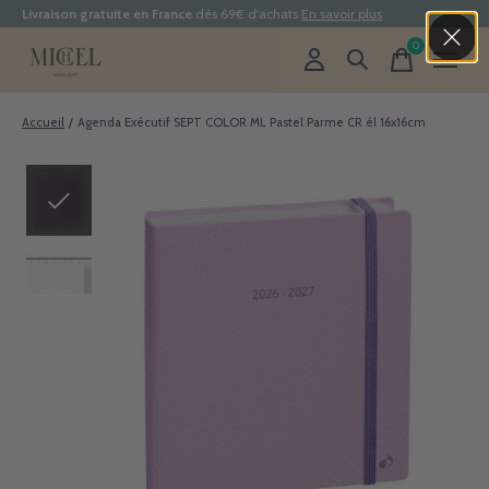
Livraison gratuite en France
dès 69€ d'achats
En savoir plus
0
items
Accueil
/
Agenda Exécutif SEPT COLOR ML Pastel Parme CR él 16x16cm
Slideshow Items