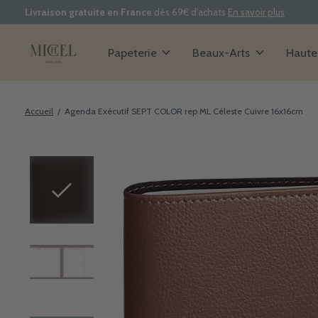
Livraison gratuite en France
dès 69€ d'achats
En savoir plus
Papeterie
Beaux-Arts
Haute 
Accueil
/
Agenda Exécutif SEPT COLOR rep ML Céleste Cuivre 16x16cm
Slideshow Items