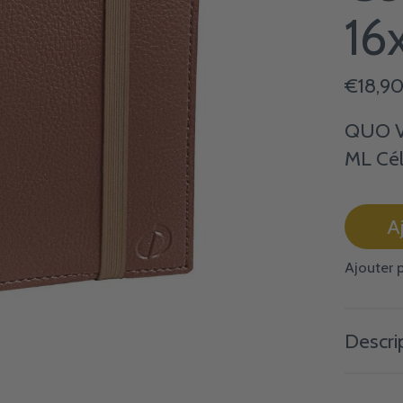
16
€18,9
QUO V
ML Cél
A
Ajouter 
Descri