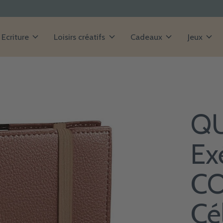
Ecriture
Loisirs créatifs
Cadeaux
Jeux
QU
Ex
CO
Cé