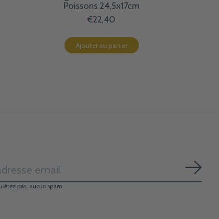
Poissons 24,5x17cm
€22,40
Ajouter au panier
S'ab
uiétez pas, aucun spam