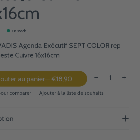
x16cm
0
En stock
ADIS Agenda Exécutif SEPT COLOR rep
este Cuivre 16x16cm
Quantité:
jouter au panier
— €18,90
pour comparer
Ajouter à la liste de souhaits
ption