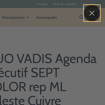
Compte
Liste de souhaits
Comparer
0
items
Maroquinerie
Nouveautés
O VADIS Agenda
écutif SEPT
LOR rep ML
leste Cuivre