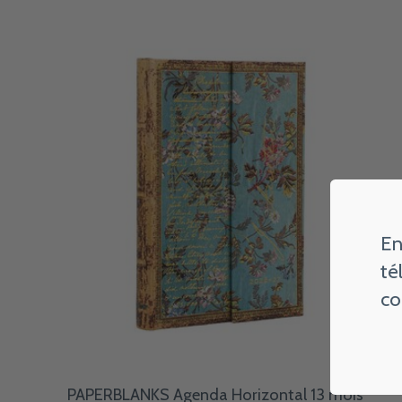
Carousel items
En
té
co
PAPERBLANKS Agenda Horizontal 13 mois