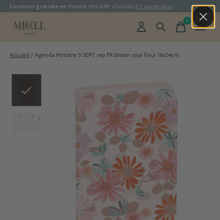
Livraison gratuite en France
dès 69€ d'achats
En savoir plus
0
items
Accueil
/
Agenda Ministre S SEPT rep FR bloom rose fleur 16x24cm
Slideshow Items