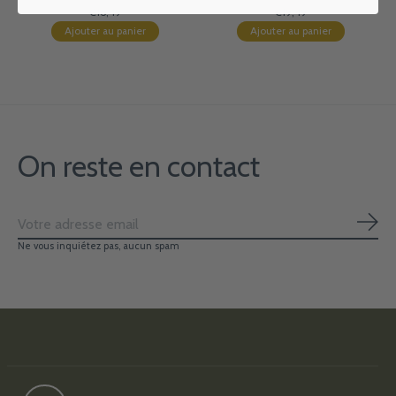
€16,49
€19,49
Ajouter au panier
Ajouter au panier
On reste en contact
S'ab
Ne vous inquiétez pas, aucun spam