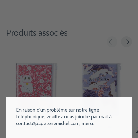
Produits associés
Carousel items
En raison d'un problème sur notre ligne
téléphonique, veuillez nous joindre par mail à
contact@papeteriemichel.com
, merci.
MARK'S EUROPE Agenda sept
MARK'S EUROPE Agenda sept
2026-déc 2027 A6 Patterns ,
2026-déc 2027 B6 Japan , Birds
Cat 15,5x11,5cm
Purple 18,6x13,8cm