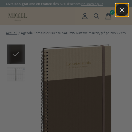
Livraison gratuite en France
dès 69€ d'achats
En savoir plus
0
items
Accueil
/
Agenda Semainier Bureau SAD 29S Gustave Marron/grège 21x29,7cm
Slideshow Items