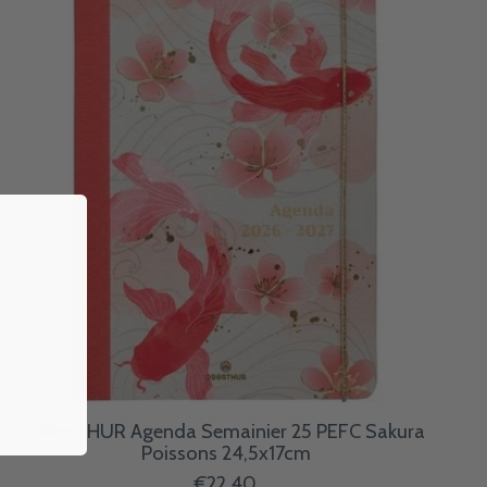
OBERTHUR Agenda Semainier 25 PEFC Sakura
Poissons 24,5x17cm
€22,40