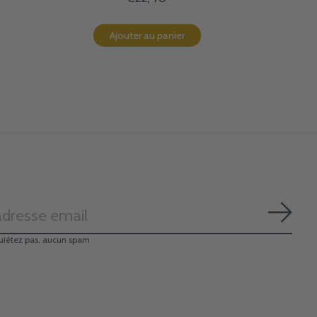
Ajouter au panier
S'ab
uiétez pas, aucun spam