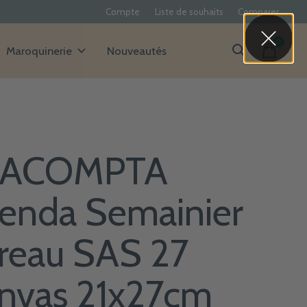
Compte
Liste de souhaits
Comparer
0
items
Maroquinerie
Nouveautés
XACOMPTA
enda Semainier
reau SAS 27
nvas 21x27cm