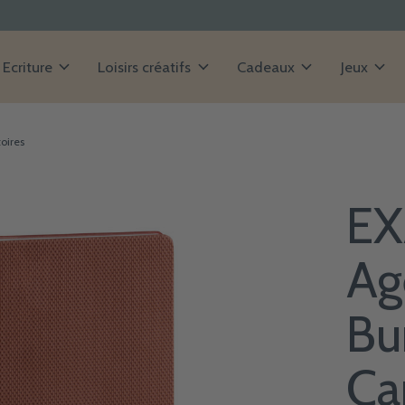
Ecriture
Loisirs créatifs
Cadeaux
Jeux
oires
E
Ag
Bu
Ca