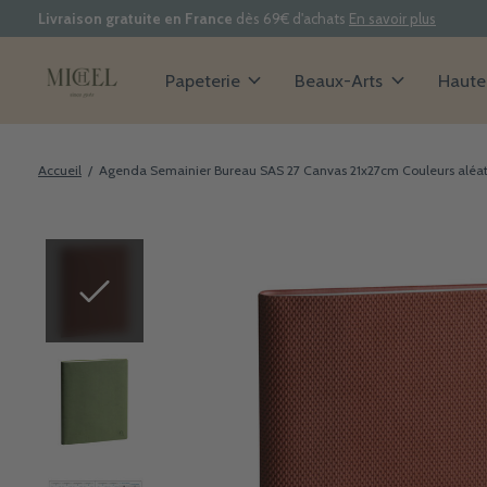
Livraison gratuite en France
dès 69€ d'achats
En savoir plus
Papeterie
Beaux-Arts
Haute 
Accueil
/
Agenda Semainier Bureau SAS 27 Canvas 21x27cm Couleurs aléat
Slideshow Items