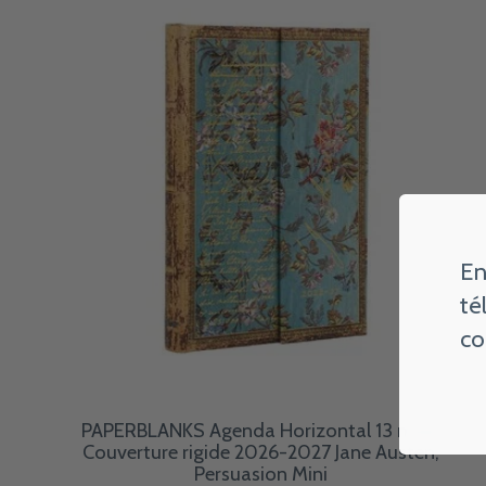
En
té
co
PAPERBLANKS Agenda Horizontal 13 mois
Couverture rigide 2026-2027 Jane Austen,
Persuasion Mini