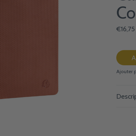
Co
€16,75
A
Ajouter 
Descri