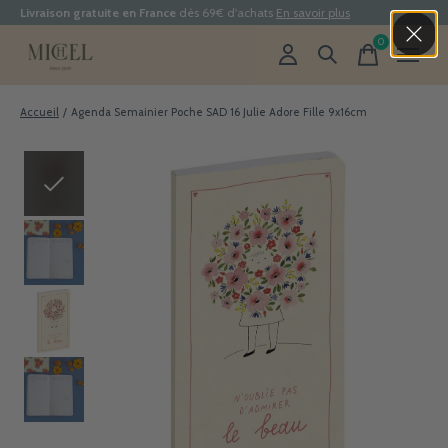
Livraison gratuite en France
dès 69€ d'achats
En savoir plus
0
items
Accueil
/
Agenda Semainier Poche SAD 16 Julie Adore Fille 9x16cm
Slideshow Items