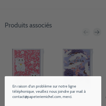
Produits associés
Carousel items
En raison d'un problème sur notre ligne
téléphonique, veuillez nous joindre par mail à
contact@papeteriemichel.com
, merci.
MARK'S EUROPE Agenda sept
MARK'S EUROPE Agenda sept
2026-déc 2027 A6 Patterns ,
2026-déc 2027 B6 Japan , Birds
Cat 15,5x11,5cm
Purple 18,6x13,8cm