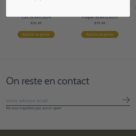
MARK'S EUROPE Agenda sept
MARK'S EUROPE Agenda sept
2026-déc 2027 A6 Patterns ,
2026-déc 2027 B6 Japan , Birds
Cat 15,5x11,5cm
Purple 18,6x13,8cm
€16,49
€19,49
Ajouter au panier
Ajouter au panier
On reste en contact
S'ab
Ne vous inquiétez pas, aucun spam