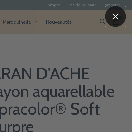
Compte
Liste de souhaits
Comparer
0
items
Maroquinerie
Nouveautés
RAN D'ACHE
ayon aquarellable
pracolor® Soft
urpre