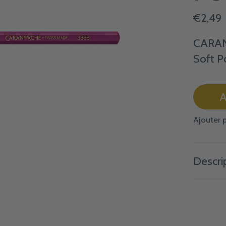
€2,49
CARAN 
Soft P
A
Ajouter 
Descri