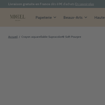
Livraison gratuite en France
dès 69€ d'achats
En savoir plus
Papeterie
Beaux-Arts
Haute 
Accueil
/
Crayon aquarellable Supracolor® Soft Pourpre
Slideshow Items