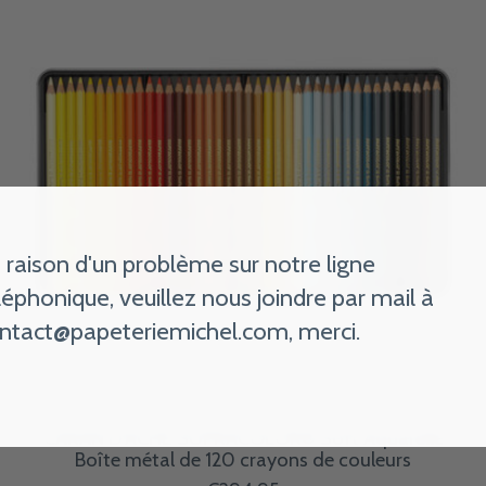
 raison d'un problème sur notre ligne
léphonique, veuillez nous joindre par mail à
ntact@papeteriemichel.com
, merci.
CARAN D'ACHE SUPRACOLOR® Soft Aquarelle
Boîte métal de 120 crayons de couleurs