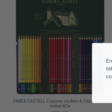
En
té
co
FABER CASTELL Crayons couleur A. Dürer boîte
métal 60x