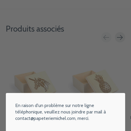
Produits associés
Carousel items
En raison d'un problème sur notre ligne
téléphonique, veuillez nous joindre par mail à
GRAINE CREATIVE Boite
GRAINE CREATIVE Boite
contact@papeteriemichel.com
, merci.
Decoupe Tete De Licorne En
Decoupe Ananas En Bois
Bois 150X150X75
150X150X75