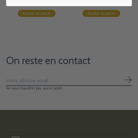
€4,75
€4,75
Ajouter au panier
Ajouter au panier
On reste en contact
S'ab
Ne vous inquiétez pas, aucun spam