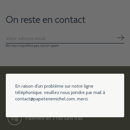
On reste en contact
S'ab
Ne vous inquiétez pas, aucun spam
En raison d'un problème sur notre ligne
téléphonique, veuillez nous joindre par mail à
contact@papeteriemichel.com
, merci.
Plus de 15000 références
Paiement en 3 fois sans frais