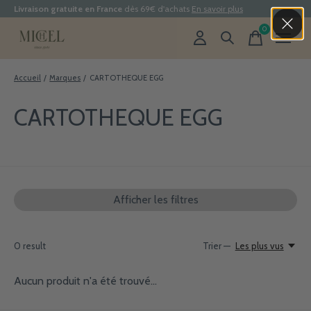
Livraison gratuite en France
dès 69€ d'achats
En savoir plus
0
items
Accueil
/
Marques
/
CARTOTHEQUE EGG
CARTOTHEQUE EGG
Afficher les filtres
0
result
Trier —
Les plus vus
Aucun produit n'a été trouvé...