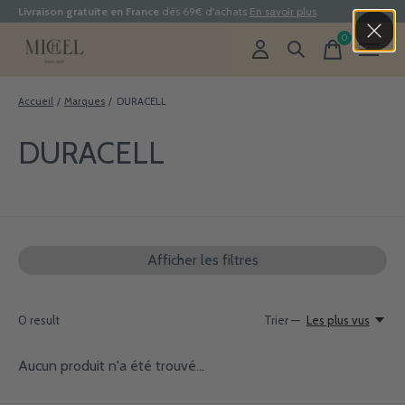
Livraison gratuite en France
dès 69€ d'achats
En savoir plus
0
items
Accueil
/
Marques
/
DURACELL
DURACELL
Afficher les filtres
0
result
Trier —
Les plus vus
Aucun produit n'a été trouvé...