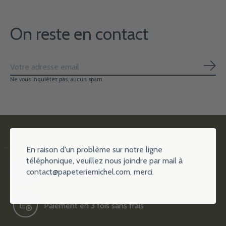
On reste en contact
S'ab
Ne vous inquiétez pas, aucun spam
En raison d'un problème sur notre ligne
téléphonique, veuillez nous joindre par mail à
contact@papeteriemichel.com
, merci.
Plus de 15000 références
Paiement en 3 fois sans frais