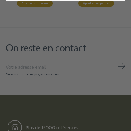
Ajouter au panier
Ajouter au panier
On reste en contact
S'ab
Ne vous inquiétez pas, aucun spam
Plus de 15000 références