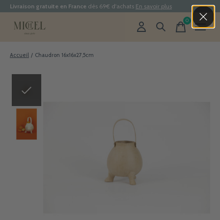
Livraison gratuite en France
dès 69€ d'achats
En savoir plus
0
items
Accueil
/
Chaudron 16x16x27,5cm
Slideshow Items