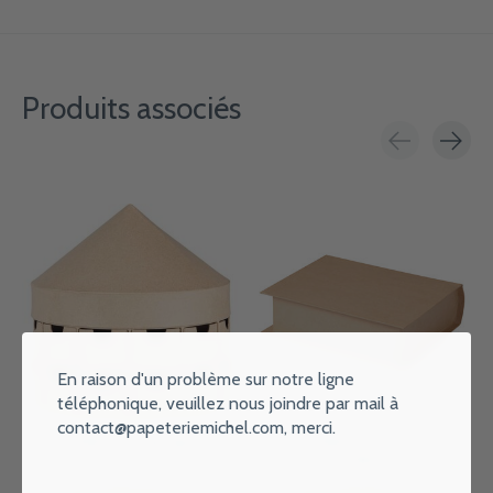
Produits associés
Carousel items
En raison d'un problème sur notre ligne
téléphonique, veuillez nous joindre par mail à
contact@papeteriemichel.com
, merci.
DECOPATCH Calendrier de
DECOPATCH Boîte livre
l'avent Carrousel
22,5x18x6cm
€35,95
€4,49