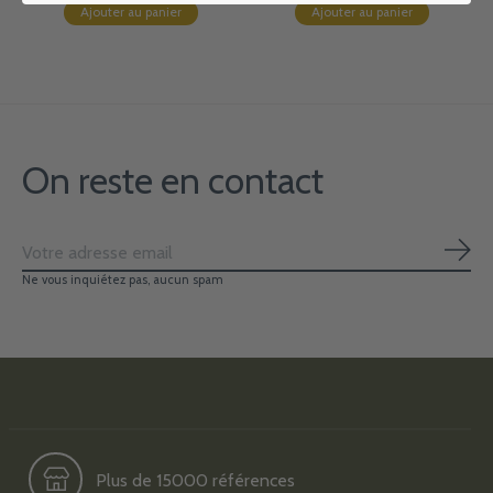
Ajouter au panier
Ajouter au panier
On reste en contact
S'ab
Ne vous inquiétez pas, aucun spam
Plus de 15000 références