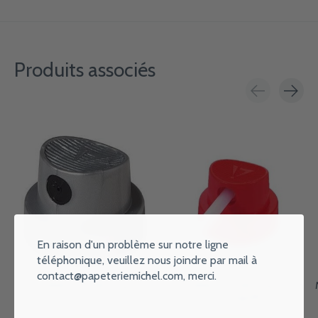
Produits associés
Carousel items
En raison d'un problème sur notre ligne
téléphonique, veuillez nous joindre par mail à
contact@papeteriemichel.com
, merci.
MONTANA COLORS Super fat
MONTANA COLORS Capuchon
cap
avec l'aiguille
€0,30
€0,30