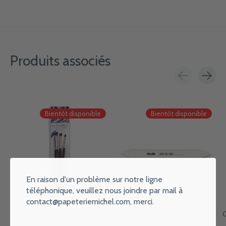
Produits associés
Carousel items
Bientôt disponible
Bientôt disponible
En raison d'un problème sur notre ligne
téléphonique, veuillez nous joindre par mail à
contact@papeteriemichel.com
, merci.
SENNELIER Pochette 3
CORECTOR BILMANS Estompe
Pinceaux Pastel Le Pastelliste
Souple Corect'Art - Ø12.5 Mm