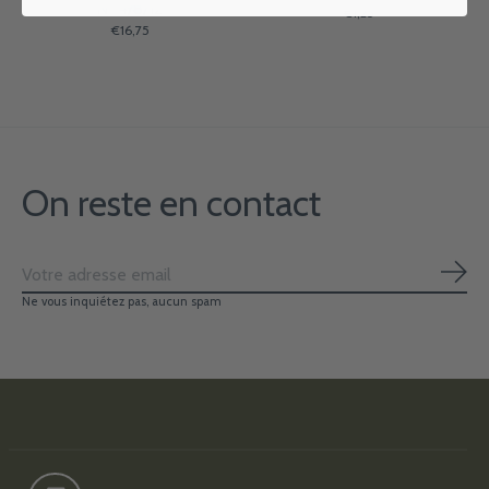
N° 4/8/12
€1,25
€16,75
On reste en contact
S'ab
Ne vous inquiétez pas, aucun spam