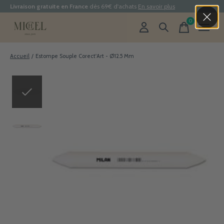
Livraison gratuite en France
dès 69€ d'achats
En savoir plus
0
items
Accueil
/
Estompe Souple Corect'Art - Ø12.5 Mm
Slideshow Items