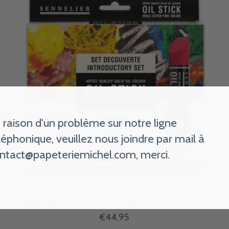
 raison d'un problème sur notre ligne
léphonique, veuillez nous joindre par mail à
ntact@papeteriemichel.com
, merci.
SENNELIER Etui oil stick 6x38ml - Set Découverte
€44,95