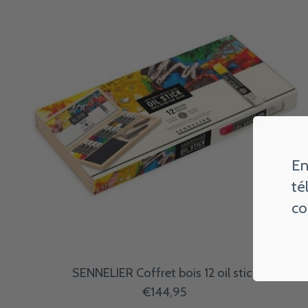
En
té
co
SENNELIER Coffret bois 12 oil stick
€144,95