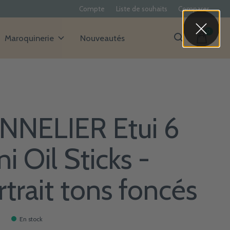
Compte
Liste de souhaits
Comparer
0
items
Maroquinerie
Nouveautés
NNELIER Etui 6
i Oil Sticks -
rtrait tons foncés
5
En stock