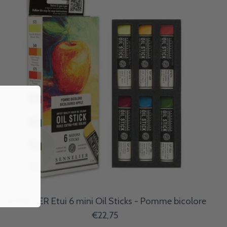
SENNELIER Etui 6 mini Oil Sticks - Pomme bicolore
€22,75