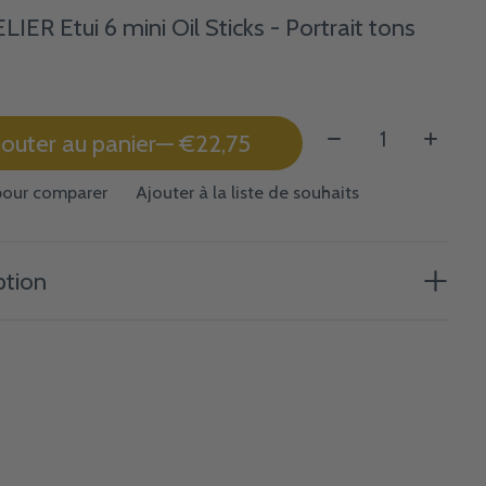
IER Etui 6 mini Oil Sticks - Portrait tons
s
Quantité:
jouter au panier
— €22,75
pour comparer
Ajouter à la liste de souhaits
ption