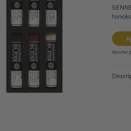
SENNEL
foncé
A
Ajouter 
Descri