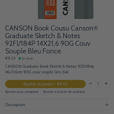
CANSON Book Cousu Canson®
Graduate Sketch & Notes
92Fl/184P 14X21,6 90G Couv
Souple Bleu Fonce
€9,25
En stock
CANSON Graduate Book Sketch & Notes 92fl/184p
14x21,6cm 90G couv souple Gris clair
Quantité:
Ajouter au panier
— €9,25
Ajouter pour comparer
Ajouter à la liste de souhaits
Description