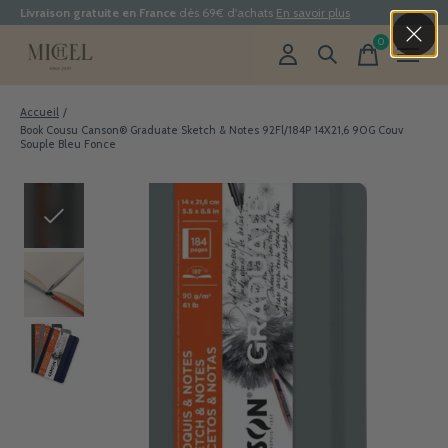
Livraison gratuite en France
dès 69€ d'achats
En savoir plus
0
items
Accueil
/
Book Cousu Canson® Graduate Sketch & Notes 92Fl/184P 14X21,6 90G Couv
Souple Bleu Fonce
Slideshow Items