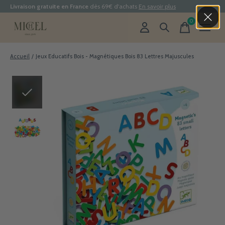
Livraison gratuite en France
dès 69€ d'achats
En savoir plus
0
items
Accueil
/
Jeux Educatifs Bois - Magnétiques Bois 83 Lettres Majuscules
Slideshow Items