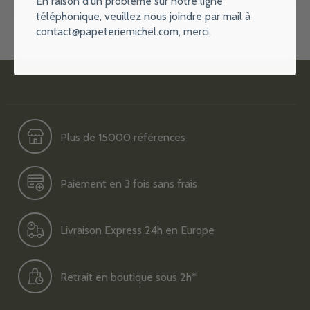
En raison d'un problème sur notre ligne
Ne vous inquiétez pas, aucun spam
téléphonique, veuillez nous joindre par mail à
contact@papeteriemichel.com
, merci.
Plus de 15000 références
Paiement en 3 fois sans frais
Livraison Express 24h en Europe
Retrait en boutique sous 2h*