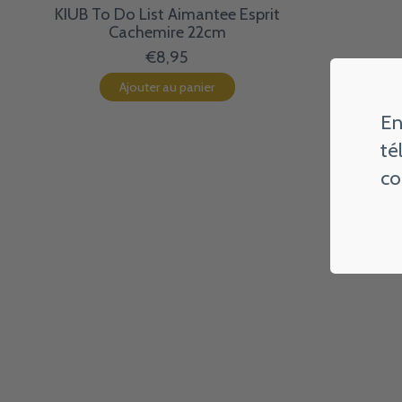
KIUB To Do List Aimantee Esprit
Cachemire 22cm
€8,95
Ajouter au panier
En
té
co