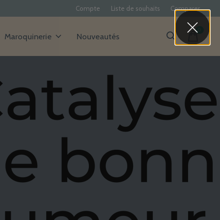
Compte
Liste de souhaits
Comparer
0
items
Maroquinerie
Nouveautés