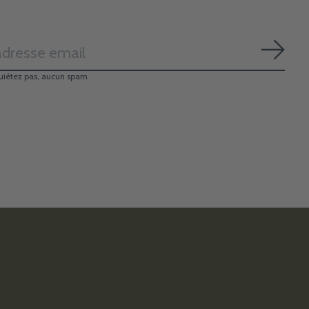
S'ab
uiétez pas, aucun spam