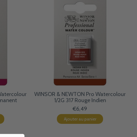
atercolour
WINSOR & NEWTON Pro Watercolour
rmanent
1/2G 317 Rouge Indien
€6,49
Ajouter au panier