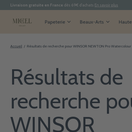
Livraison gratuite en France
dès 69€ d'achats
En savoir plus
Papeterie
Beaux-Arts
Haute 
Accueil
/
Résultats de recherche pour WINSOR NEWTON Pro Watercolour
Résultats de
recherche po
WINSOR