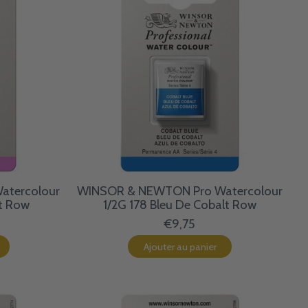
atercolour
WINSOR & NEWTON Pro Watercolour
lt Row
1/2G 178 Bleu De Cobalt Row
€9,75
Ajouter au panier