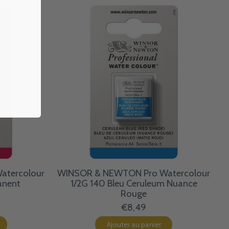
atercolour
WINSOR & NEWTON Pro Watercolour
anent
1/2G 140 Bleu Ceruleum Nuance
Rouge
€8,49
Ajouter au panier