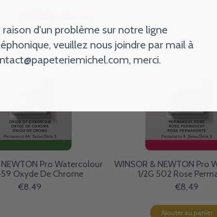
Bientôt disponible
 raison d'un problème sur notre ligne
léphonique, veuillez nous joindre par mail à
ntact@papeteriemichel.com
, merci.
NEWTON Pro Watercolour
WINSOR & NEWTON Pro W
459 Oxyde De Chrome
1/2G 502 Rose Perm
€8,49
€8,49
Ajouter au panier