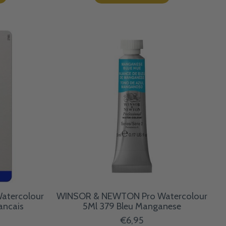
atercolour
WINSOR & NEWTON Pro Watercolour
ancais
5Ml 379 Bleu Manganese
€6,95