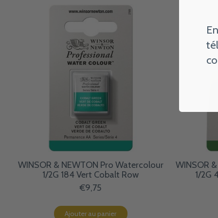
En
té
co
WINSOR & NEWTON Pro Watercolour
WINSOR & 
1/2G 184 Vert Cobalt Row
1/2G 
€9,75
Ajouter au panier